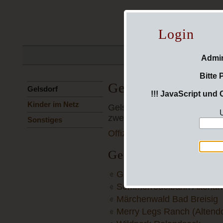
Login
Startseite
Steffi
Admin
Bitte 
Gelsdorf
Gelsdorf
!!! JavaScript und 
Kinder im Netz
Gelsdorf ist ein Ortsbez
U
zweitgrößte Ort der
Gemeinde
Sonstiges
Offizielle Homepage
Gelsdorf und Umge
Grundschule Gelsdorf
Sommerrodelbahn Altenah
Märchenwald Bad Breisig
Merry Legs Ranch (Altendo